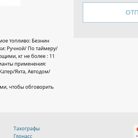
мое топливо: Безнин
ки: Ручной/ По таймеру/
ими, кг не более : 11
арианты применения:
Катер/Яхта, Автодом/
ами, чтобы обговорить
.
Тахографы
Глонасс